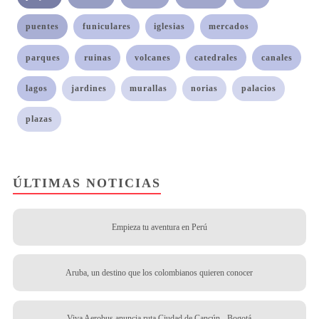
puentes
funiculares
iglesias
mercados
parques
ruinas
volcanes
catedrales
canales
lagos
jardines
murallas
norias
palacios
plazas
ÚLTIMAS NOTICIAS
Empieza tu aventura en Perú
Aruba, un destino que los colombianos quieren conocer
Viva Aerobus anuncia ruta Ciudad de Cancún - Bogotá