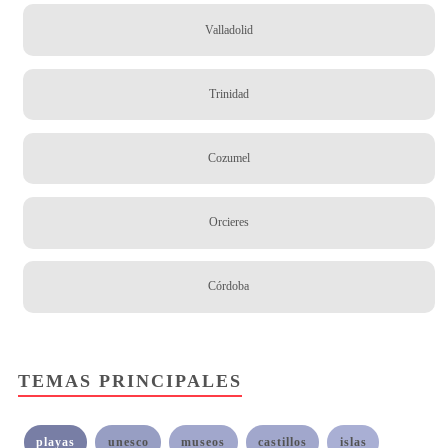
Valladolid
Trinidad
Cozumel
Orcieres
Córdoba
TEMAS PRINCIPALES
playas
unesco
museos
castillos
islas