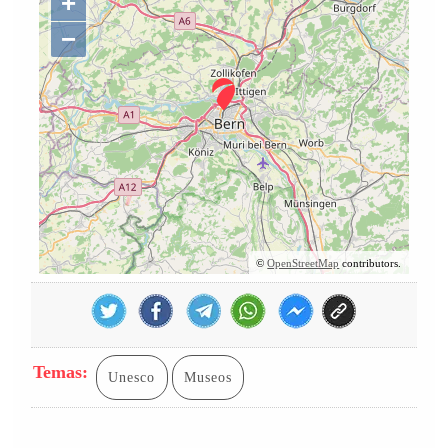
+
−
©
OpenStreetMap
contributors.
Temas:
Unesco
Museos