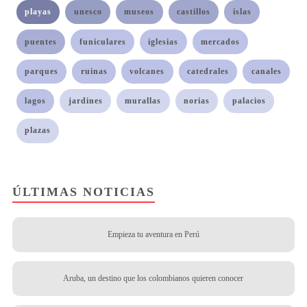
playas
unesco
museos
castillos
islas
puentes
funiculares
iglesias
mercados
parques
ruinas
volcanes
catedrales
canales
lagos
jardines
murallas
norias
palacios
plazas
ÚLTIMAS NOTICIAS
Empieza tu aventura en Perú
Aruba, un destino que los colombianos quieren conocer