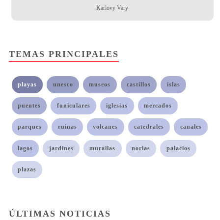
Karlovy Vary
TEMAS PRINCIPALES
playas
unesco
museos
castillos
islas
puentes
funiculares
iglesias
mercados
parques
ruinas
volcanes
catedrales
canales
lagos
jardines
murallas
norias
palacios
plazas
ÚLTIMAS NOTICIAS