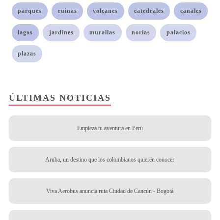
parques
ruinas
volcanes
catedrales
canales
lagos
jardines
murallas
norias
palacios
plazas
ÚLTIMAS NOTICIAS
Empieza tu aventura en Perú
Aruba, un destino que los colombianos quieren conocer
Viva Aerobus anuncia ruta Ciudad de Cancún - Bogotá