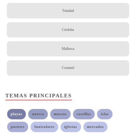
Trinidad
Córdoba
Mallorca
Cozumel
TEMAS PRINCIPALES
playas
unesco
museos
castillos
islas
puentes
funiculares
iglesias
mercados