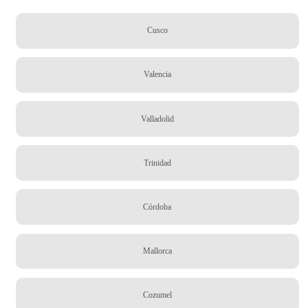
Cusco
Valencia
Valladolid
Trinidad
Córdoba
Mallorca
Cozumel