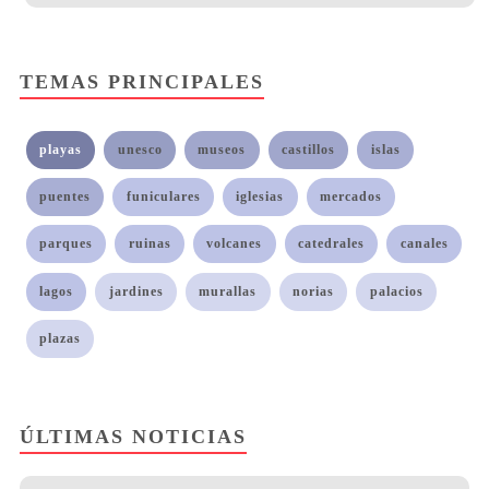
TEMAS PRINCIPALES
playas
unesco
museos
castillos
islas
puentes
funiculares
iglesias
mercados
parques
ruinas
volcanes
catedrales
canales
lagos
jardines
murallas
norias
palacios
plazas
ÚLTIMAS NOTICIAS