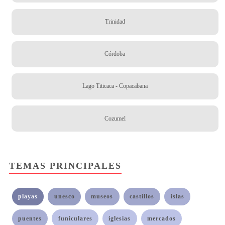
Trinidad
Córdoba
Lago Titicaca - Copacabana
Cozumel
TEMAS PRINCIPALES
playas
unesco
museos
castillos
islas
puentes
funiculares
iglesias
mercados