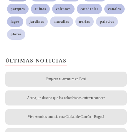
parques
ruinas
volcanes
catedrales
canales
lagos
jardines
murallas
norias
palacios
plazas
ÚLTIMAS NOTICIAS
Empieza tu aventura en Perú
Aruba, un destino que los colombianos quieren conocer
Viva Aerobus anuncia ruta Ciudad de Cancún - Bogotá