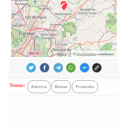
©
OpenStreetMap
contributors.
Temas:
America
Ruinas
Piramides