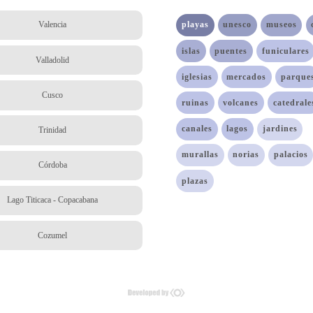
playas
unesco
museos
Valencia
islas
puentes
funiculares
Valladolid
iglesias
mercados
parque
Cusco
ruinas
volcanes
catedrale
canales
lagos
jardines
Trinidad
murallas
norias
palacios
Córdoba
plazas
Lago Titicaca - Copacabana
Cozumel