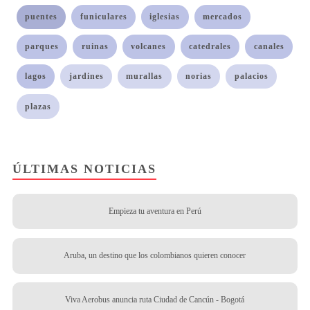
puentes
funiculares
iglesias
mercados
parques
ruinas
volcanes
catedrales
canales
lagos
jardines
murallas
norias
palacios
plazas
ÚLTIMAS NOTICIAS
Empieza tu aventura en Perú
Aruba, un destino que los colombianos quieren conocer
Viva Aerobus anuncia ruta Ciudad de Cancún - Bogotá