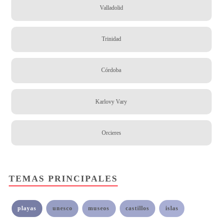
Valladolid
Trinidad
Córdoba
Karlovy Vary
Orcieres
TEMAS PRINCIPALES
playas
unesco
museos
castillos
islas