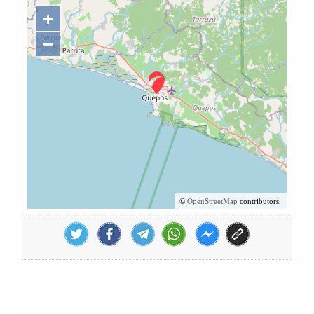
+
−
©
OpenStreetMap
contributors.