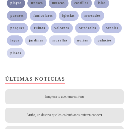
playas
unesco
museos
castillos
islas
puentes
funiculares
iglesias
mercados
parques
ruinas
volcanes
catedrales
canales
lagos
jardines
murallas
norias
palacios
plazas
ÚLTIMAS NOTICIAS
Empieza tu aventura en Perú
Aruba, un destino que los colombianos quieren conocer