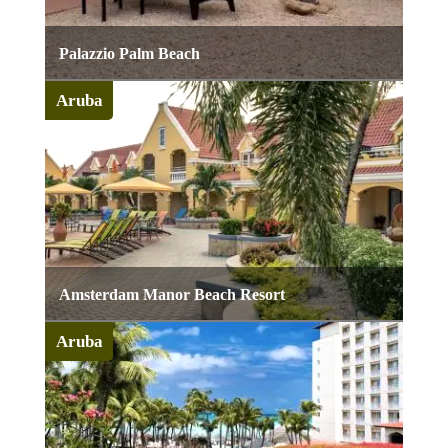
Palazzio Palm Beach
Aruba
Amsterdam Manor Beach Resort
Aruba