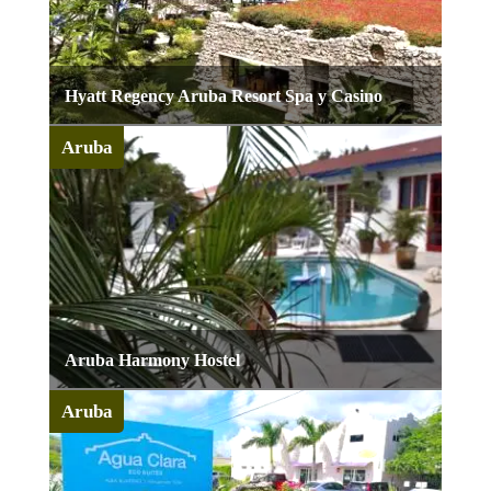
Hyatt Regency Aruba Resort Spa y Casino
Aruba
Aruba Harmony Hostel
Aruba