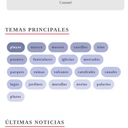
Cozumel
TEMAS PRINCIPALES
playas
unesco
museos
castillos
islas
puentes
funiculares
iglesias
mercados
parques
ruinas
volcanes
catedrales
canales
lagos
jardines
murallas
norias
palacios
plazas
ÚLTIMAS NOTICIAS