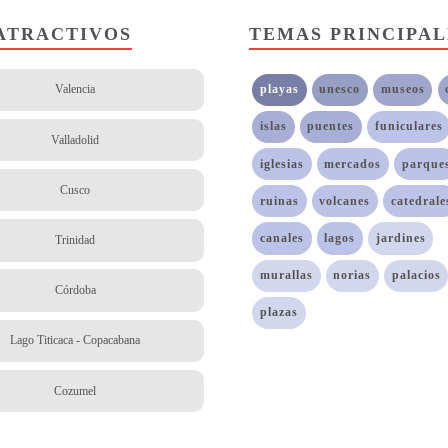
ATRACTIVOS
TEMAS PRINCIPAL
playas
unesco
museos
Valencia
islas
puentes
funiculares
Valladolid
iglesias
mercados
parque
Cusco
ruinas
volcanes
catedrale
canales
lagos
jardines
Trinidad
murallas
norias
palacios
Córdoba
plazas
Lago Titicaca - Copacabana
Cozumel