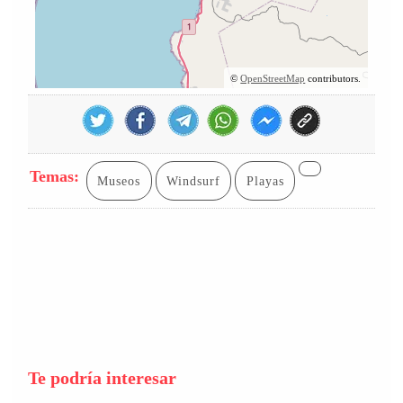
©
OpenStreetMap
contributors.
Temas:
Museos
Windsurf
Playas
Te podría interesar