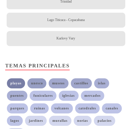
Trinidad
Lago Titicaca - Copacabana
Karlovy Vary
TEMAS PRINCIPALES
playas
unesco
museos
castillos
islas
puentes
funiculares
iglesias
mercados
parques
ruinas
volcanes
catedrales
canales
lagos
jardines
murallas
norias
palacios